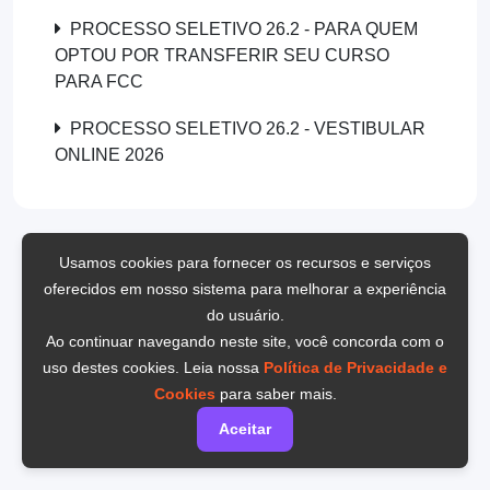
PROCESSO SELETIVO 26.2 - PARA QUEM
OPTOU POR TRANSFERIR SEU CURSO
PARA FCC
PROCESSO SELETIVO 26.2 - VESTIBULAR
ONLINE 2026
Usamos cookies para fornecer os recursos e serviços
oferecidos em nosso sistema para melhorar a experiência
do usuário.
Ao continuar navegando neste site, você concorda com o
uso destes cookies. Leia nossa
Política de Privacidade e
Cookies
para saber mais.
Aceitar